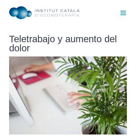
Saltar
al
contenido
Teletrabajo y aumento del
dolor
Ver
imagen
más
grande