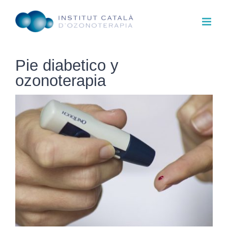
Saltar
al
contenido
Pie diabetico y
ozonoterapia
Ver
imagen
más
grande