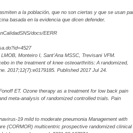
smiten a la población, que no son ciertas y que se usan pa
dicina basada en la evidencia que dicen defender.
planCalidadSNS/docs/EERR
nsa.do?id=4527
 LMOB, Monteiro I, Sant’Ana MSSC, Trevisani VFM.
ebo in the treatment of knee osteoarthritis: A randomized,
One. 2017;12(7):e0179185. Published 2017 Jul 24.
Fonoff ET. Ozone therapy as a treatment for low back pain
and meta-analysis of randomized controlled trials. Pain
onavirus-19 mild to moderate pneumonia Management with
ilure (CORMOR) multicentric prospective randomized clinical