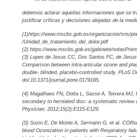
debemos aclarar aquellas informaciones que se tra
justificar críticas y decisiones alejadas de la me
(1)https://www.mscbs.gob.es/organizacion/sns/
/Unidad_de_tratamiento_del_dolor.pdf
(2) https://www.mscbs.gob.es/gabinete/notasPre
(3) Lopes de Jesus CC, Dos Santos FC, de Jesus
Comparison between intra-articular ozone and plac
double- blinded, placebo-controlled study. PLoS 
doi:10.1371/journal.pone.0179185.
(4) Magalhaes FN, Dotta L, Sasse A, Teixera MJ, 
secondary to herniated disc: a systematic review 
Physician. 2012;15(2):E115-E129.
(5) Sozio E, De Monte A, Sermann G, et al. COR
blood Ozonization in patients with Respiratory fa