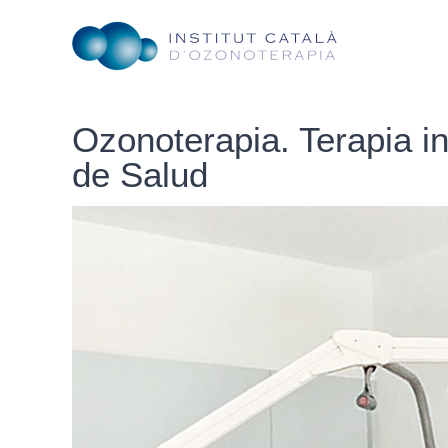
Saltar
al
contenido
Ozonoterapia. Terapia i
de Salud
Ver
imagen
más
grande