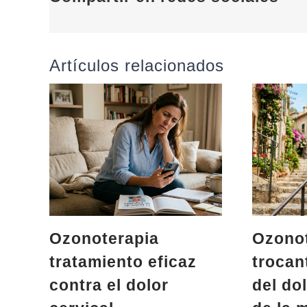
Artículos relacionados
Ozonoterapia
Ozonot
tratamiento eficaz
trocant
contra el dolor
del do