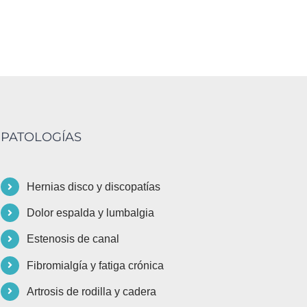
cervical
de la m
12 julio, 2026
17 junio, 202
PATOLOGÍAS
Hernias disco y discopatías
Dolor espalda y lumbalgia
Estenosis de canal
Fibromialgía y fatiga crónica
Artrosis de rodilla y cadera