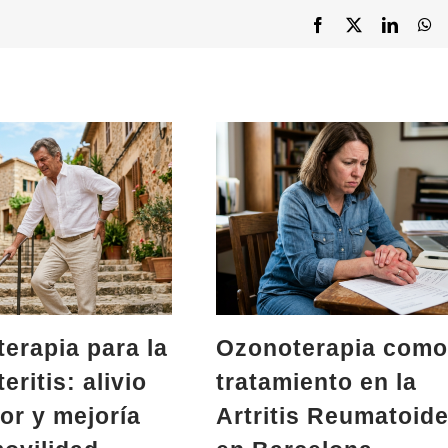
Facebook
X
LinkedI
Wh
erapia para la
Ozonoterapia como
eritis: alivio
tratamiento en la
lor y mejoría
Artritis Reumatoid