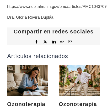
https://www.ncbi.nlm.nih.gov/pmc/articles/PMC1043707
Dra. Gloria Rovira Dupláa
Compartir en redes sociales
Facebook
X
LinkedIn
WhatsApp
Correo
electrónico
Artículos relacionados
Ozonoterapia
Ozonoterapia