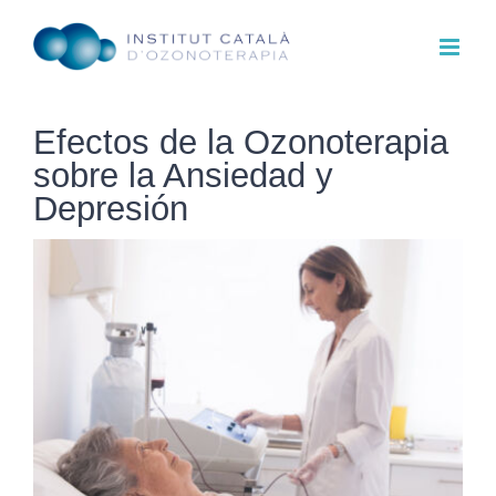
Saltar
al
contenido
Efectos de la Ozonoterapia
sobre la Ansiedad y
Depresión
Ver
imagen
más
grande