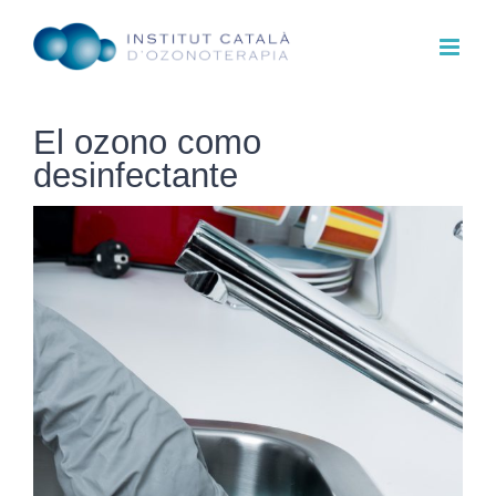
Skip
to
content
El ozono como
desinfectante
View
Larger
Image