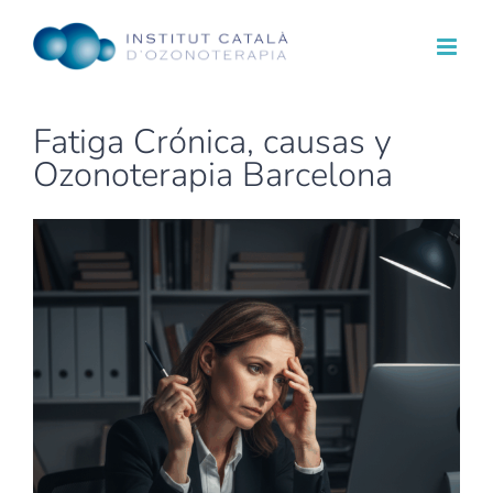
Skip
to
content
Fatiga Crónica, causas y
Ozonoterapia Barcelona
View
Larger
Image