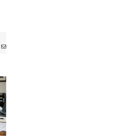
n
atsApp
Email