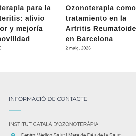
erapia para la
Ozonoterapia como
eritis: alivio
tratamiento en la
lor y mejoría
Artritis Reumatoid
movilidad
en Barcelona
6
2 maig, 2026
INFORMACIÓ DE CONTACTE
INSTITUT CATALÀ D’OZONOTERÀPIA
Centro Médico Salut
| Mare de Déu de la Salut,