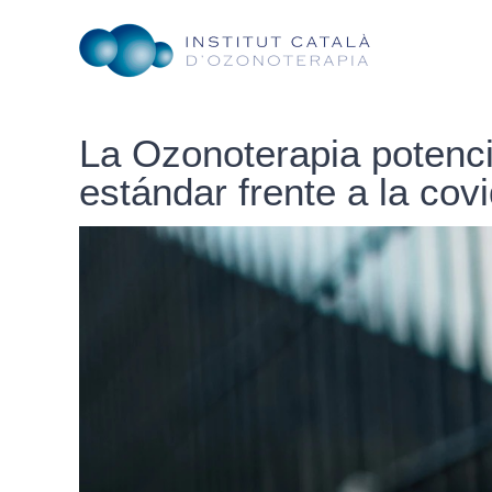
Skip
to
content
La Ozonoterapia potenci
estándar frente a la cov
View
Larger
Image