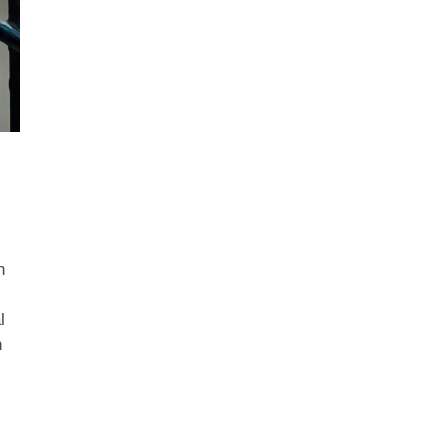
n
l
n