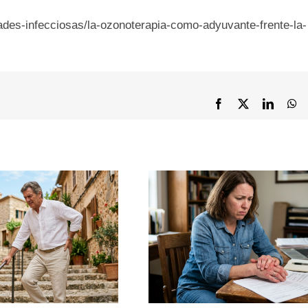
des-infecciosas/la-ozonoterapia-como-adyuvante-frente-la-
Facebook
X
LinkedI
Wh