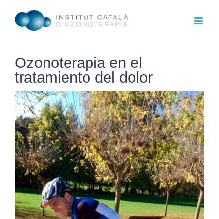
Skip
to
content
Ozonoterapia en el
tratamiento del dolor
View
Larger
Image