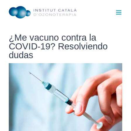
Skip
to
content
¿Me vacuno contra la
COVID-19? Resolviendo
dudas
View
Larger
Image