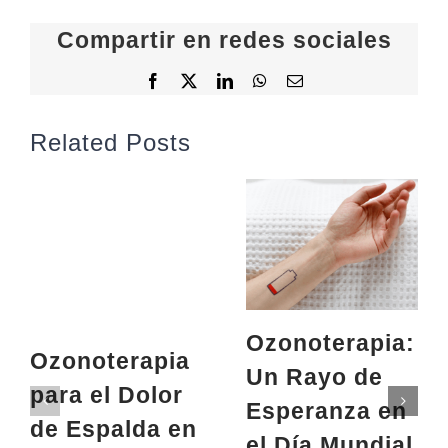
Compartir en redes sociales
Facebook
X
LinkedIn
WhatsApp
Email
Related Posts
Ozonoterapia:
Ozonoterapia
Un Rayo de
para el Dolor
Esperanza en
de Espalda en
el Día Mundial